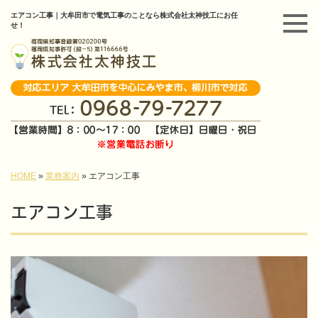
エアコン工事｜大牟田市で電気工事のことなら株式会社太神技工にお任
せ！
HOME
»
業務案内
»
エアコン工事
エアコン工事